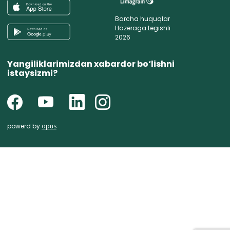
Barcha huquqlar
Hazeraga tegishli
2026
Yangiliklarimizdan xabardor bo‘lishni
istaysizmi?
powerd by
opus