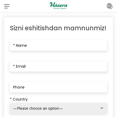
Mundarijaga
o‘ting
Sizni eshitishdan mamnunmiz!
* Country