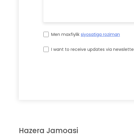
Men maxfiylik
siyosatiga roziman
I want to receive updates via newslette
Please leave this field empty.
Hazera Jamoasi