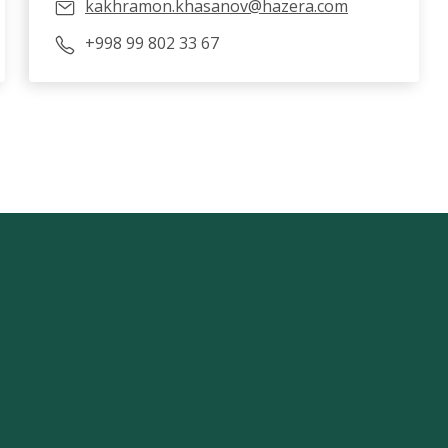
kakhramon.khasanov@hazera.com
+998 99 802 33 67