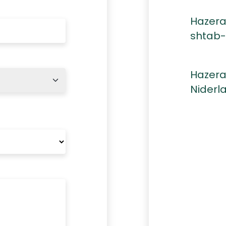
Hazera
shtab-
Hazera
Niderl