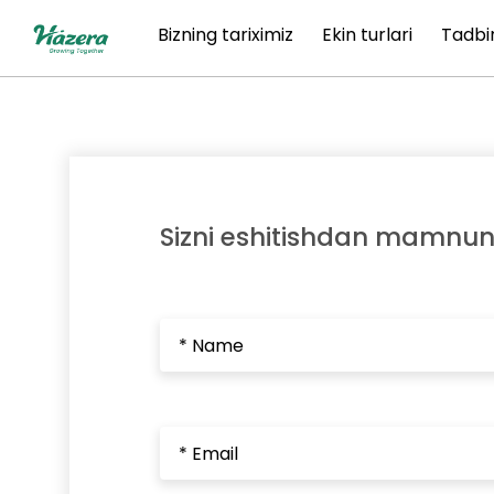
Mundarijaga
Bizning tariximiz
Ekin turlari
Tadbir
o‘ting
Sizni eshitishdan mamnun