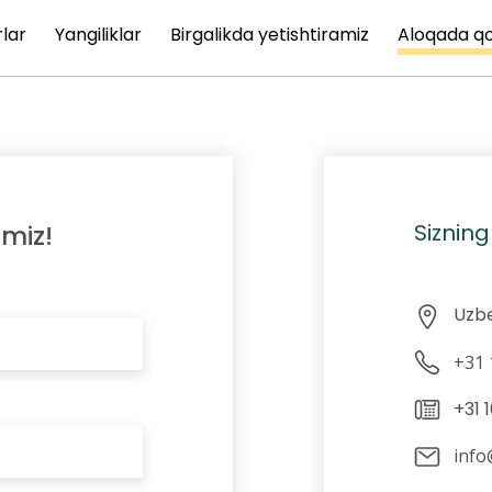
lar
Yangiliklar
Birgalikda yetishtiramiz
Aloqada qo
Sizning
miz!
+31 
info