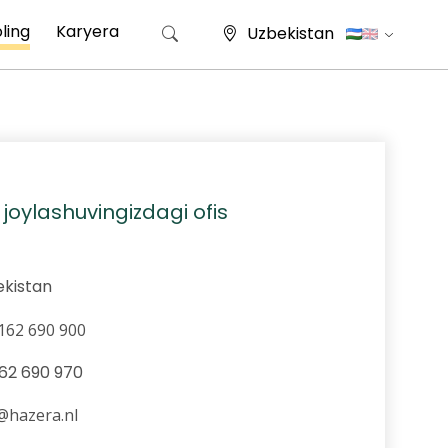
ling
Karyera
Uzbekistan
Qidirshish:
 joylashuvingizdagi ofis
162 690 900
@hazera.nl