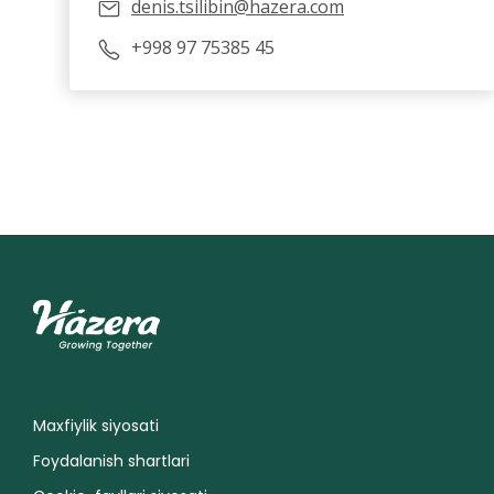
denis.tsilibin@hazera.com
+998 97 75385 45
Maxfiylik siyosati
Foydalanish shartlari