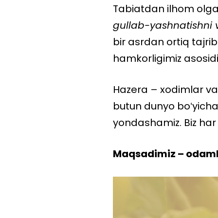
Tabiatdan ilhom olga
gullab-yashnatishni 
bir asrdan ortiq tajr
hamkorligimiz asosidi
Hazera – xodimlar v
butun dunyo boʻyicha 
yondashamiz. Biz har 
Maqsadimiz – odamla