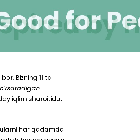
r. Bizning 11 ta
ko
ʻ
rsatadigan
ay iqlim sharoitida,
, ularni har qadamda