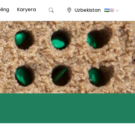
ling
Karyera
Uzbekistan
Qidirshish: