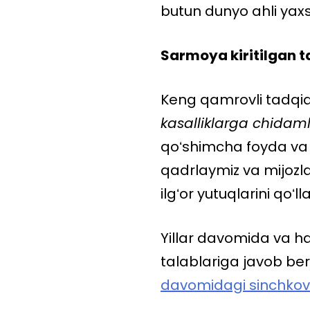
butun dunyo ahli yaxsh
Sarmoya kiritilgan t
Keng qamrovli tadqiq
kasalliklarga chidamli
qoʻshimcha foyda va d
qadrlaymiz va mijozl
ilgʻor yutuqlarini qoʻll
Yillar davomida va h
talablariga javob ber
davomidagi sinchkovl