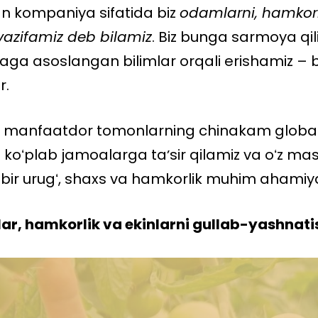
n kompaniya sifatida biz
odamlarni, hamkorli
vazifamiz deb bilamiz
. Biz bunga sarmoya qil
ibaga asoslangan bilimlar orqali erishamiz – 
r.
a manfaatdor tomonlarning chinakam global 
koʻplab jamoalarga taʼsir qilamiz va oʻz masʼ
bir urugʻ, shaxs va hamkorlik muhim ahamiya
r, hamkorlik va ekinlarni gullab-yashnati