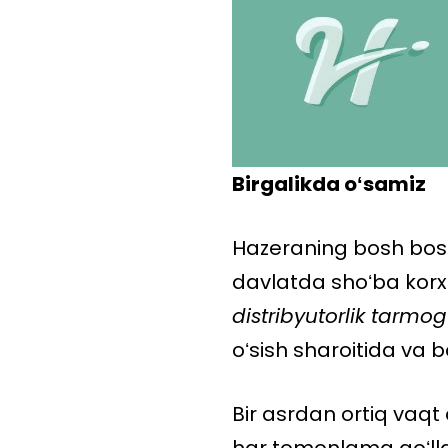
Birgalikda o
ʻ
samiz
Hazeraning bosh bosh
davlatda shoʻba korx
distribyutorlik tarmog
oʻsish sharoitida va b
Bir asrdan ortiq va