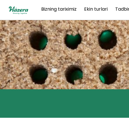
Mundarijaga
Bizning tariximiz
Ekin turlari
Tadbir
o‘ting