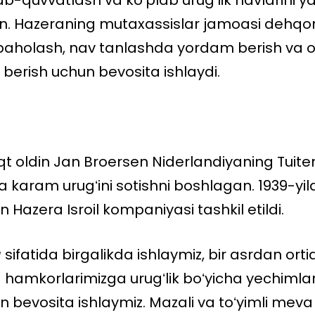
-quvvatlash va koʻplab urugʻlik navlarini ya
gan. Hazeraning mutaxassislar jamoasi dehqon
i baholash, nav tanlashda yordam berish va 
erish uchun bevosita ishlaydi.
qt oldin Jan Broersen Niderlandiyaning Tuit
karam urugʻini sotishni boshlagan. 1939-yilda
gan Hazera Isroil kompaniyasi tashkil etildi.
a
sifatida birgalikda ishlaymiz, bir asrdan orti
hamkorlarimizga urugʻlik boʻyicha yechimlar
 bevosita ishlaymiz. Mazali va toʻyimli meva