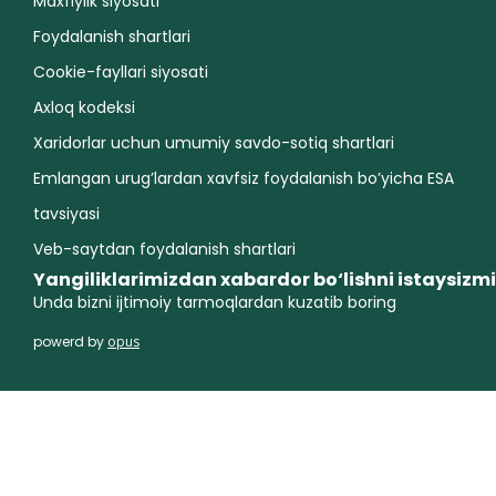
Maxfiylik siyosati
Foydalanish shartlari
Cookie-fayllari siyosati
Axloq kodeksi
Xaridorlar uchun umumiy savdo-sotiq shartlari
Emlangan urug’lardan xavfsiz foydalanish bo’yicha ESA
tavsiyasi
Veb-saytdan foydalanish shartlari
Yangiliklarimizdan xabardor bo‘lishni istaysizm
Unda bizni ijtimoiy tarmoqlardan kuzatib boring
powerd by
opus