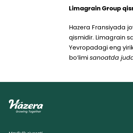
Limagrain Group qis
Hazera Fransiyada jo
qismidir. Limagrain s
Yevropadagi eng yirik
boʻlimi
sanoatda juda