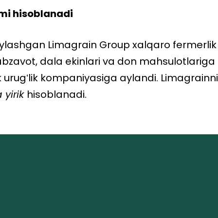
mi hisoblanadi
ylashgan Limagrain Group xalqaro fermerlik 
abzavot, dala ekinlari va don mahsulotlariga
 urugʻlik kompaniyasiga aylandi. Limagrainni
 yirik
hisoblanadi.