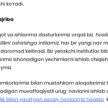
i koʻradi.
ajriba
ot va ishlanma dasturlarimiz orqali biz
hosild
likni oshirishga intilamiz
, har bir yangi nav m
aromad keltiradi. Biz yetakchi institutlar bi
arimiz ishonadigan yechimlarni ishlab chiqis
aymiz.
amkorlarimiz bilan mustahkam aloqalarimiz t
adigan muvaffaqiyatli urugʻ navlarini ishlab 
ik bilan yaratgan asosiy navlarimiz haqida
k