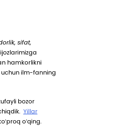
orlik, sifat,
ijozlarimizga
lan hamkorlikni
h uchun ilm-fanning
ufayli bozor
chiqdik.
Yillar
oʻproq oʻqing.