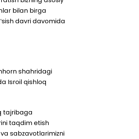
ratish bizning asosiy
lar bilan birga
oʻsish davri davomida
enhorn shahridagi
 Isroil qishloq
q tajribaga
ini taqdim etish
 va sabzavotlarimizni