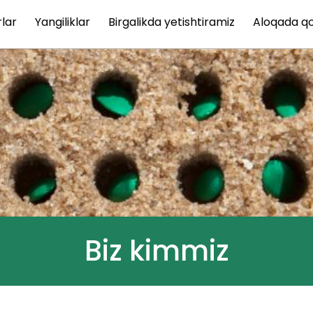
lar
Yangiliklar
Birgalikda yetishtiramiz
Aloqada qo
Biz kimmiz