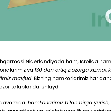
qarmasi Niderlandiyada ham, Isroilda ham bo
onalarimiz va
130 dan ortiq bozorga xizmat 
ʻ
imiz mavjud
. Bizning hamkorlarimiz har qand
ozor talablarida ishlaydi.
qt davomida
hamkorlarimiz bilan birga yurish