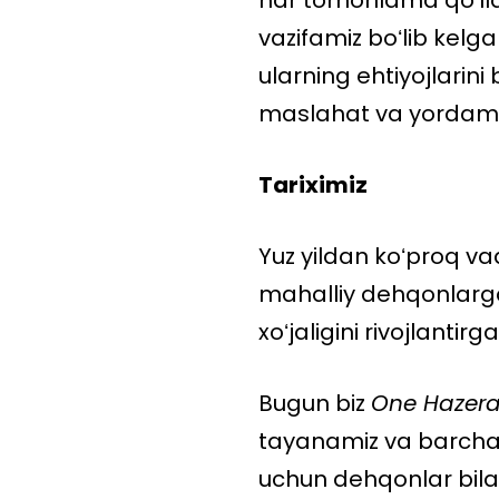
har tomonlama qoʻllab
vazifamiz boʻlib kel
ularning ehtiyojlarin
maslahat va yordam b
Tariximiz
Yuz yildan koʻproq va
mahalliy dehqonlarga 
xoʻjaligini rivojlantir
Bugun biz
One Hazer
tayanamiz va barcha 
uchun dehqonlar bilan