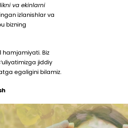
kni va ekinlarni
ingan izlanishlar va
bu bizning
hamjamiyati. Biz
uliyatimizga jiddiy
tga egaligini bilamiz.
sh