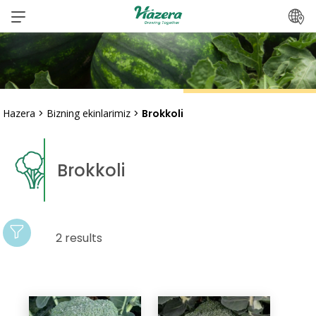
Mundarijaga
o‘ting
Hazera
>
Bizning ekinlarimiz
>
Brokkoli
Brokkoli
2 results