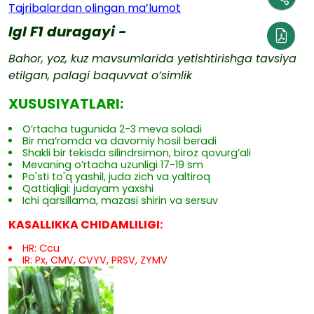
Tajribalardan olingan ma’lumot
Igl F1 duragayi -
Bahor, yoz, kuz mavsumlarida yetishtirishga tavsiya
etilgan, palagi baquvvat o’simlik
XUSUSIYATLARI:
O’rtacha tugunida 2-3 meva soladi
Bir ma’romda va davomiy hosil beradi
Shakli bir tekisda silindrsimon, biroz qovurg’ali
Mevaning o’rtacha uzunligi 17-19 sm
Po'sti to'q yashil, juda zich va yaltiroq
Qattiqligi: judayam yaxshi
Ichi qarsillama, mazasi shirin va sersuv
KASALLIKKA CHIDAMLILIGI:
HR: Ccu
IR: Px, CMV, CVYV, PRSV, ZYMV