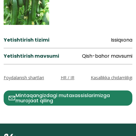
Yetishtirish tizimi
Issiqxona
Yetishtirish mavsumi
Qish-bahor mavsumi
Foydalanish shartlari
HR / IR
Kasallikka chidamliligi
Mintaqangizdagi mutaxassislarimizga
murojaat qiling