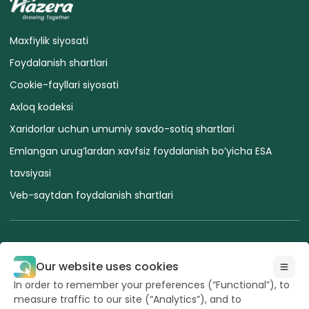
Maxfiylik siyosati
Foydalanish shartlari
Cookie-fayllari siyosati
Axloq kodeksi
Xaridorlar uchun umumiy savdo-sotiq shartlari
Emlangan urug’lardan xavfsiz foydalanish bo’yicha ESA
tavsiyasi
Veb-saytdan foydalanish shartlari
Our website uses cookies
Barcha huquqlar
In order to remember your preferences (“Functional”), to
Hazeraga tegishli
measure traffic to our site (“Analytics”), and to
2026