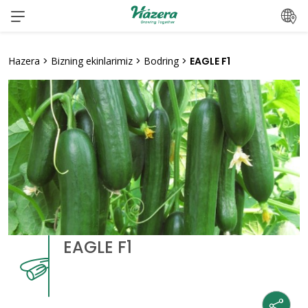
Mundarijaga
o‘ting
Hazera
>
Bizning ekinlarimiz
>
Bodring
>
EAGLE F1
EAGLE F1