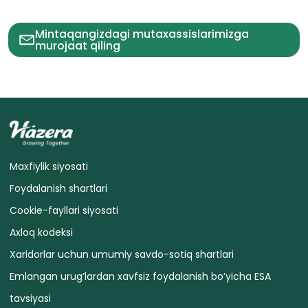
Mintaqangizdagi mutaxassislarimizga
murojaat qiling
Maxfiylik siyosati
Foydalanish shartlari
Cookie-fayllari siyosati
Axloq kodeksi
Xaridorlar uchun umumiy savdo-sotiq shartlari
Emlangan urug’lardan xavfsiz foydalanish bo’yicha ESA
tavsiyasi