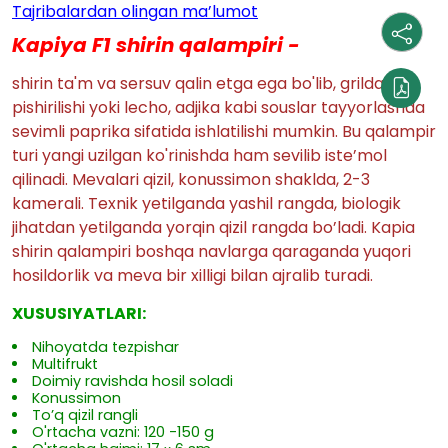
Tajribalardan olingan ma’lumot
Kapiya F1 shirin qalampiri -
shirin ta'm va sersuv qalin etga ega bo'lib, grilda
pishirilishi yoki lecho, adjika kabi souslar tayyorlashda
sevimli paprika sifatida ishlatilishi mumkin. Bu qalampir
turi yangi uzilgan ko'rinishda ham sevilib iste’mol
qilinadi. Mevalari qizil, konussimon shaklda, 2-3
kamerali. Texnik yetilganda yashil rangda, biologik
jihatdan yetilganda yorqin qizil rangda bo’ladi. Kapia
shirin qalampiri boshqa navlarga qaraganda yuqori
hosildorlik va meva bir xilligi bilan ajralib turadi.
XUSUSIYATLARI:
Nihoyatda tezpishar
Multifrukt
Doimiy ravishda hosil soladi
Konussimon
To’q qizil rangli
O'rtacha vazni: 120 -150 g