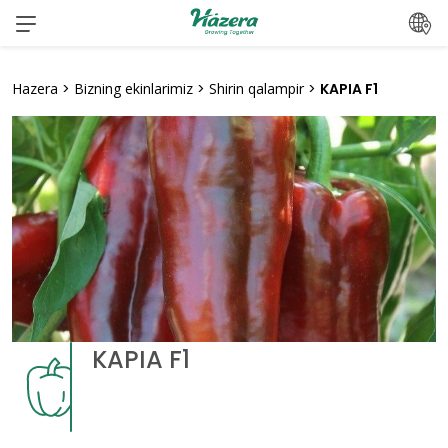
Mundarijaga
o‘ting
Hazera
>
Bizning ekinlarimiz
>
Shirin qalampir
>
KAPIA F1
KAPIA F1