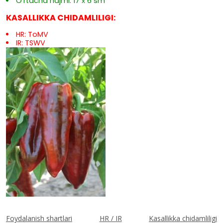
O'rtacha hajmi: 17 х 6 sm
KASALLIKKA CHIDAMLILIGI:
HR: ToMV
IR: TSWV
Foydalanish shartlari
HR / IR
Kasallikka chidamliligi