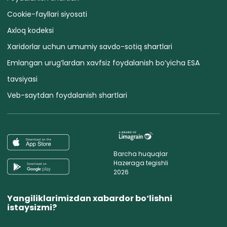
Cookie-fayllari siyosati
Axloq kodeksi
Xaridorlar uchun umumiy savdo-sotiq shartlari
Emlangan urug’lardan xavfsiz foydalanish bo’yicha ESA
tavsiyasi
Veb-saytdan foydalanish shartlari
Barcha huquqlar
Hazeraga tegishli
2026
Yangiliklarimizdan xabardor bo‘lishni
istaysizmi?