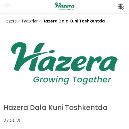
Mundarijaga
o‘ting
Hazera
>
Tadbirlar
>
Hazera Dala Kuni Toshkentda
Hazera Dala Kuni Toshkentda
27.05.21