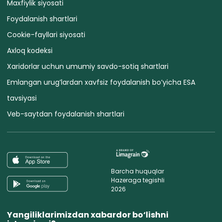
Maxfiylik siyosati
Foydalanish shartlari
Cookie-fayllari siyosati
Axloq kodeksi
Xaridorlar uchun umumiy savdo-sotiq shartlari
Emlangan urug’lardan xavfsiz foydalanish bo’yicha ESA
tavsiyasi
Veb-saytdan foydalanish shartlari
Barcha huquqlar
Hazeraga tegishli
2026
Yangiliklarimizdan xabardor bo‘lishni