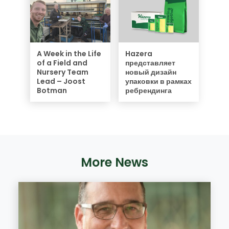
A Week in the Life
Hazera
of a Field and
представляет
Nursery Team
новый дизайн
Lead – Joost
упаковки в рамках
Botman
ребрендинга
More News