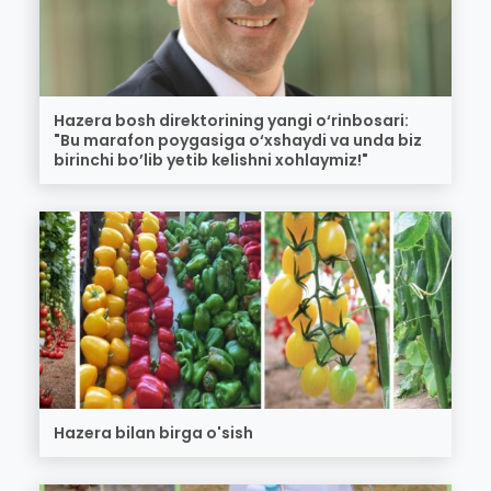
Hazera bosh direktorining yangi o‘rinbosari:
"Bu marafon poygasiga o‘xshaydi va unda biz
birinchi bo’lib yetib kelishni xohlaymiz!"
Hazera bilan birga o'sish